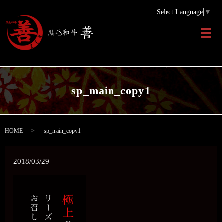
Select Language
▼
メ
sp_main_copy1
HOME
sp_main_copy1
2018/03/29