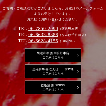
ご質問・ご相談などがございましたら、お電話やメールフォーム
よりお受けしています。
お気軽にお問い合わせください。
TEL
06-7850-2090
（阿倍野本店）
TEL
06-6633-8888
（なんば千日前店）
TEL
06-6628-4155
（DINING）
黒毛和牛 善 阿倍野本店
ご予約はこちら
黒毛和牛 善 なんば千日前本店
ご予約はこちら
鉄板焼 善 DINING
ご予約はこちら