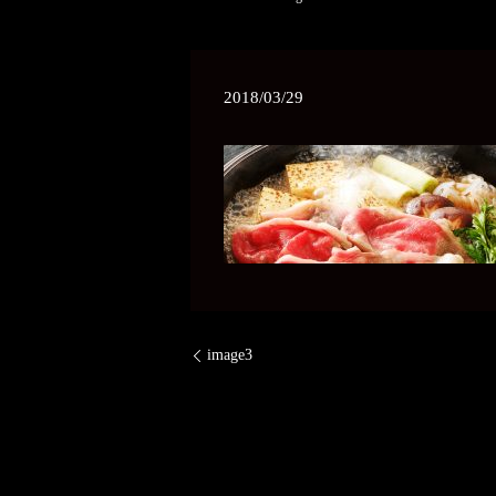
2018/03/29
image3