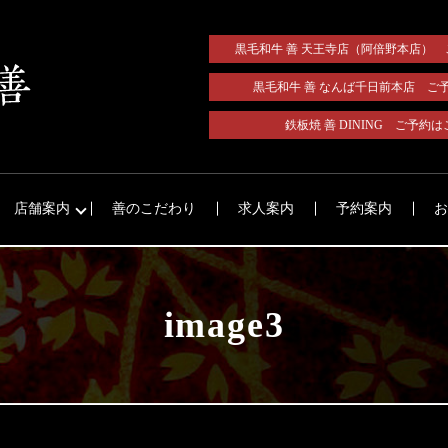
黒毛和牛 善 天王寺店（阿倍野本店）
黒毛和牛 善 なんば千日前本店 ご
鉄板焼 善 DINING ご予約
店舗案内
善のこだわり
求人案内
予約案内
お
image3