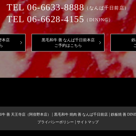
TEL
06-6633-8888
（なんば千日前店）
TEL
06-6628-4155
（DINING）
野本店
黒毛和牛 善 なんば千日前本店
鉄
ら
ご予約はこちら
和牛 善 天王寺店（阿倍野本店）
黒毛和牛 焼肉 善 なんば千日前店
鉄板焼 善 DINI
プライバシーポリシー
サイトマップ