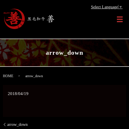
Select Language
▼
メ
arrow_down
HOME
arrow_down
2018/04/19
arrow_down