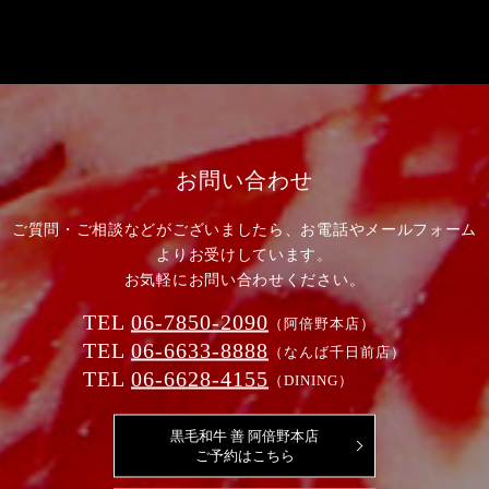
お問い合わせ
ご質問・ご相談などがございましたら、お電話やメールフォーム
よりお受けしています。
お気軽にお問い合わせください。
TEL
06-7850-2090
（阿倍野本店）
TEL
06-6633-8888
（なんば千日前店）
TEL
06-6628-4155
（DINING）
黒毛和牛 善 阿倍野本店
ご予約はこちら